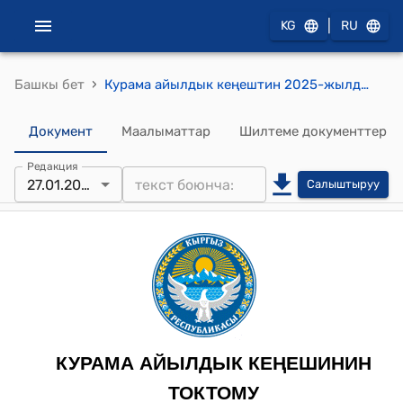
|
KG
RU
›
Башкы бет
Курама айылдык кеңештин 2025-жылдын 10-октябры № 40 “Панфилов районунун Эфиронос айылынын Некрасова-Самат-Ата көчөлөрүн асфальттоо иштери” боюнча токтому
Документ
Маалыматтар
Шилтеме документтер
Редакция
27.01.2026
Салыштыруу