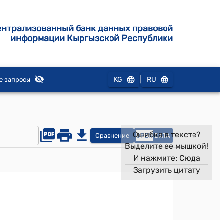
ентрализованный банк данных правовой
информации Кыргызской Республики
|
KG
RU
е запросы
Ошибка в тексте?
Сравнение
OPEN
DATA
Выделите ее мышкой!
И нажмите:
Сюда
Загрузить цитату