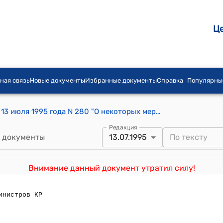
Ц
ная связь
Новые документы
Избранные документы
Справка
Популярны
Постановление Правительства КР от 13 июля 1995 года N 280 "О некоторых мерах по сокращению расходов бюджета"
Редакция
 документы
13.07.1995
Внимание данный документ утратил силу!