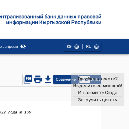
ентрализованный банк данных правовой
информации Кыргызской Республики
|
KG
RU
е запросы
Ошибка в тексте?
Сравнение
OPEN
DATA
Выделите ее мышкой!
И нажмите:
Сюда
Загрузить цитату