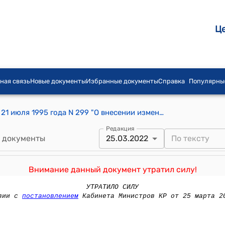
Ц
ная связь
Новые документы
Избранные документы
Справка
Популярны
Постановление Правительства КР от 21 июля 1995 года N 299 "О внесении изменений в постановление Правительства Кыргызской Республики от 1 августа 1994 года N 571 "О Программе демонополизации экономики, развития и поддержки малого и среднего бизнеса в Кыргызской Республике"
Редакция
 документы
25.03.2022
Внимание данный документ утратил силу!