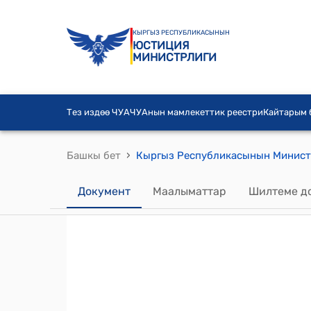
КЫРГЫЗ РЕСПУБЛИКАСЫНЫН
ЮСТИЦИЯ
МИНИСТРЛИГИ
Тез издөө ЧУА
ЧУАнын мамлекеттик реестри
Кайтарым
›
Башкы бет
Документ
Маалыматтар
Шилтеме д