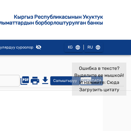
Кыргыз Республикасынын Укуктук
лыматтардын борборлоштурулган банкы
|
KG
RU
улярдуу суроолор
Ошибка в тексте?
Выделите ее мышкой!
Салыштыруу
OPEN
DATA
И нажмите:
Сюда
Загрузить цитату