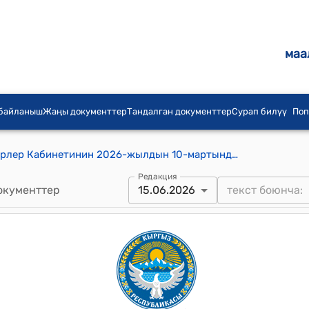
маа
 байланыш
Жаңы документтер
Тандалган документтер
Сурап билүү
Поп
Кыргыз Республикасынын Министрлер Кабинетинин 2026-жылдын 10-мартындагы № 168 "Кыргыз Республикасынын нотариатынын бирдиктүү маалымат тутумун пайдалангандыгы үчүн акы киргизүү жөнүндө" токтому
Редакция
окументтер
15.06.2026