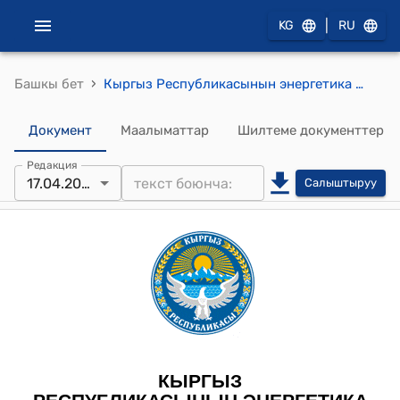
|
KG
RU
›
Башкы бет
Кыргыз Республикасынын энергетика министрлигинин 2026-жылдын 17- апрелиндеги № 17-7 "6-500 кВ чыңалуусуундагы электр тармактарын, чагылгандын жана ички ашыкча чыңалууларынан коргоо боюнча эрежелерин бекитүү жөнүндө" токтому
Документ
Маалыматтар
Шилтеме документтер
Редакция
17.04.2026
Салыштыруу