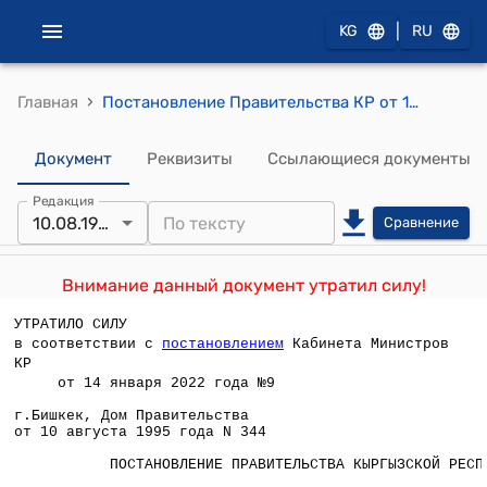
|
KG
RU
›
Главная
Постановление Правительства КР от 10 августа 1995 года N 344 "О записке депутата Жогорку Кенеша Кыргызской Республики Усубалиева Т.У. "О выращивании фабричной сахарной свеклы"
Документ
Реквизиты
Ссылающиеся документы
Редакция
10.08.1995
Сравнение
Внимание данный документ утратил силу!