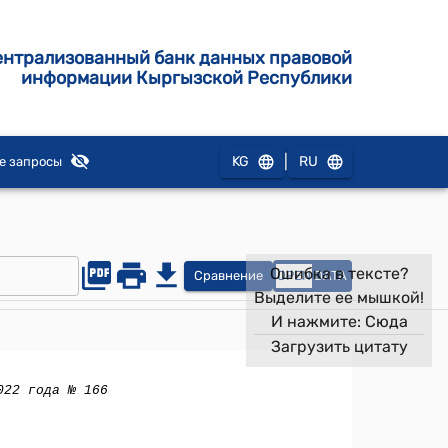
ентрализованный банк данных правовой
информации Кыргызской Республики
|
KG
RU
е запросы
Ошибка в тексте?
Сравнение
OPEN
DATA
Выделите ее мышкой!
И нажмите:
Сюда
Загрузить цитату