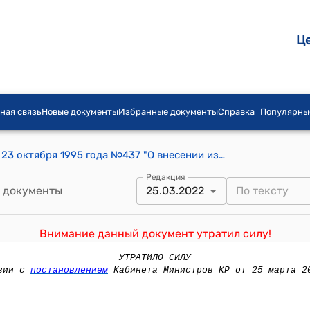
Ц
ная связь
Новые документы
Избранные документы
Справка
Популярны
Постановление Правительства КР от 23 октября 1995 года №437 "О внесении изменений в постановление Правительства Кыргызской Республики от 30 июня 1995 года N 255 "О неотложных мерах по финансовому оздоровлению производственного сектора и обеспечению структурных преобразований в экономике"
Редакция
 документы
25.03.2022
Внимание данный документ утратил силу!