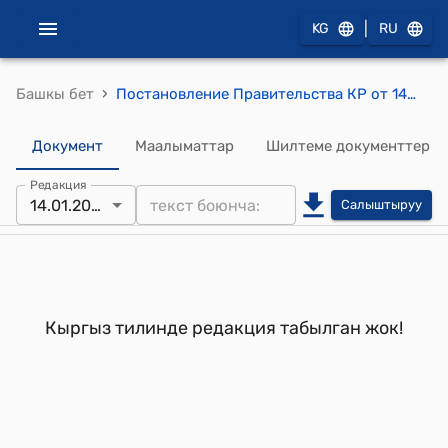
|
KG
RU
›
Башкы бет
Постановление Правительства КР от 14 февраля 1994 года №67 "О покупке нефти в Ямало-Ненецком автономном округе"
Документ
Маалыматтар
Шилтеме документтер
Редакция
14.01.2022
Салыштыруу
Кыргыз тилинде редакция табылган жок!