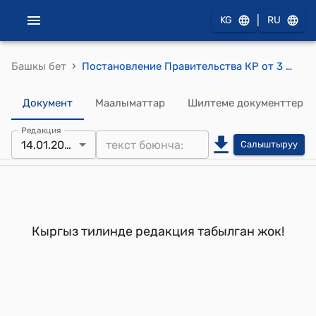
|
KG
RU
›
Башкы бет
Постановление Правительства КР от 3 марта 1994 года №100 "О служебных квартирах и автомашинах"
Документ
Маалыматтар
Шилтеме документтер
Редакция
14.01.2022
Салыштыруу
Кыргыз тилинде редакция табылган жок!