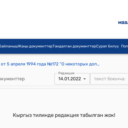
маа
 байланыш
Жаңы документтер
Тандалган документтер
Сурап билүү
Поп
Постановление Правительства КР от 5 апреля 1994 года №172 "О некоторых дополнительных мерах по укреплению доходной части бюджета"
Редакция
окументтер
14.01.2022
Кыргыз тилинде редакция табылган жок!