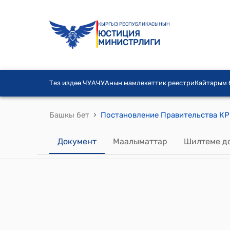
КЫРГЫЗ РЕСПУБЛИКАСЫНЫН
ЮСТИЦИЯ
МИНИСТРЛИГИ
Тез издөө ЧУА
ЧУАнын мамлекеттик реестри
Кайтарым
›
Башкы бет
Документ
Маалыматтар
Шилтеме д