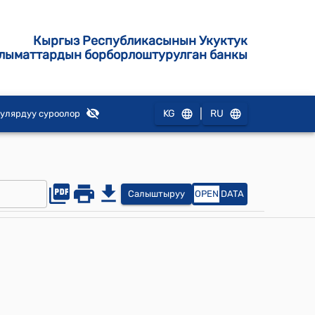
Кыргыз Республикасынын Укуктук
лыматтардын борборлоштурулган банкы
|
KG
RU
улярдуу суроолор
Салыштыруу
OPEN
DATA