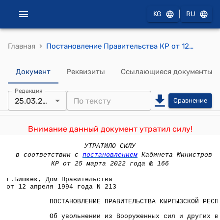
|
KG
RU
›
Главная
Постановление Правительства КР от 12 апреля 1994 года №213 "Об увольнении из Вооруженных сил и других военных формирований Кыргызской Республики, Группы пограничных войск Российской Федерации в Кыргызской Республики в запас военнослужащих, выслуживших установленные сроки действительной военной службы, и об очередном призыве граждан на действительную военную и альтернативную (вневойсковую) службы в апреле-июне 1994 года"
Документ
Реквизиты
Ссылающиеся документы
Редакция
25.03.2022
Сравнение
Внимание данный документ утратил силу!