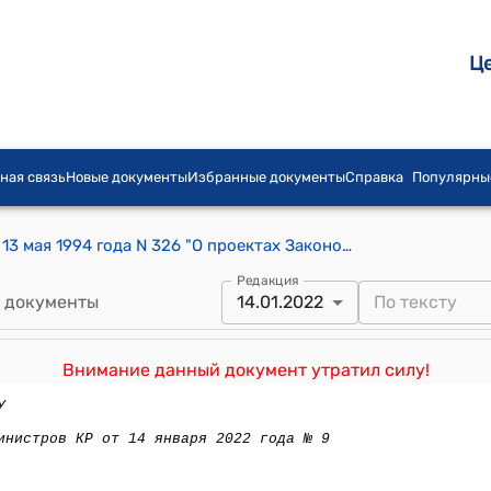
Ц
ная связь
Новые документы
Избранные документы
Справка
Популярны
Постановление Правительства КР от 13 мая 1994 года N 326 "О проектах Законов Кыргызской Республики "О внесении дополнений и изменений в Закон Кыргызской Республики "О налогах с предприятий, объединений и организаций" и "О внесении дополнения в Закон Кыргызской Республики "О государственной налоговой службе Кыргызской Республики"
Редакция
 документы
14.01.2022
Внимание данный документ утратил силу!