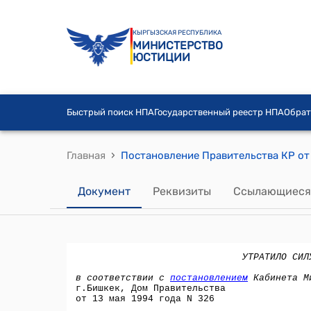
КЫРГЫЗСКАЯ РЕСПУБЛИКА
МИНИСТЕРСТВО
ЮСТИЦИИ
Быстрый поиск НПА
Государственный реестр НПА
Обрат
›
Главная
Документ
Реквизиты
Ссылающиеся