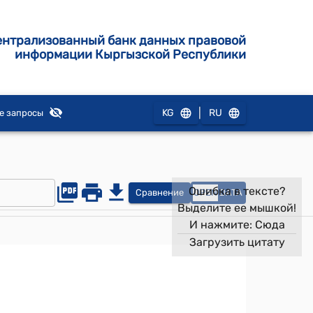
ентрализованный банк данных правовой
информации Кыргызской Республики
|
KG
RU
е запросы
Ошибка в тексте?
Сравнение
OPEN
DATA
Выделите ее мышкой!
И нажмите:
Сюда
Загрузить цитату