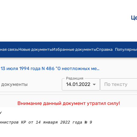
Ц
ная связь
Новые документы
Избранные документы
Справка
Популярны
Постановление Правительства КР от 13 июля 1994 года N 486 "О неотложных мерах по борьбе с уклонениями от военной службы"
Редакция
 документы
14.01.2022
Внимание данный документ утратил силу!