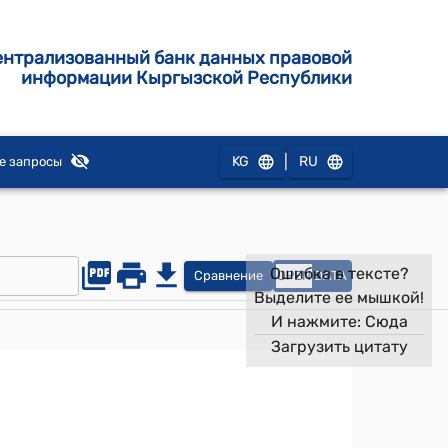
ентрализованный банк данных правовой
информации Кыргызской Республики
|
KG
RU
е запросы
Ошибка в тексте?
Сравнение
OPEN
DATA
Выделите ее мышкой!
И нажмите:
Сюда
Загрузить цитату