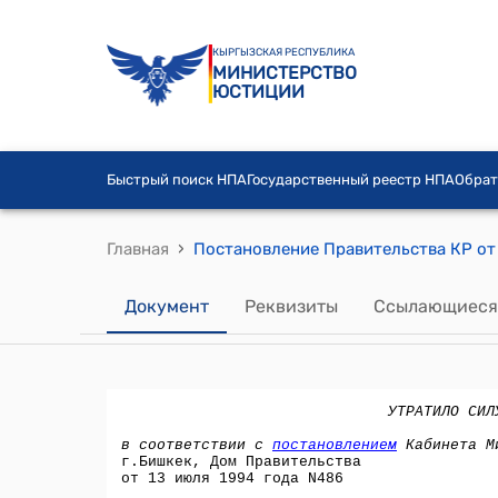
КЫРГЫЗСКАЯ РЕСПУБЛИКА
МИНИСТЕРСТВО
ЮСТИЦИИ
Быстрый поиск НПА
Государственный реестр НПА
Обрат
›
Главная
Документ
Реквизиты
Ссылающиеся