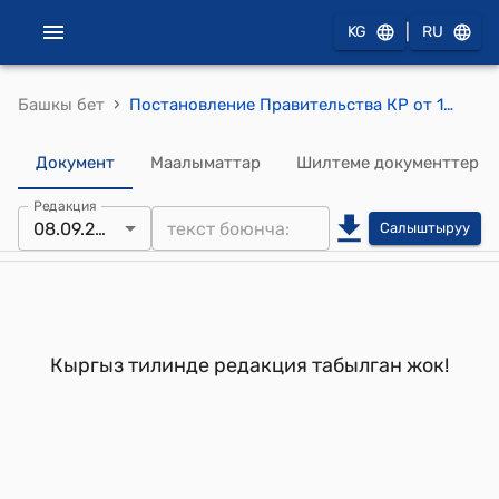
|
KG
RU
›
Башкы бет
Постановление Правительства КР от 18 июля 1994 года № 514 "О Шарапове Ж."
Документ
Маалыматтар
Шилтеме документтер
Редакция
08.09.2023
Салыштыруу
Кыргыз тилинде редакция табылган жок!