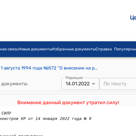
Ц
ная связь
Новые документы
Избранные документы
Справка
Популярны
Постановление Правительства КР от 1 августа 1994 года №572 "О внесении на рассмотрение Жогорку Кенеша Кыргызской Республики законопроекта об изменениях и дополнениях в Закон Кыргызской Республики "Об индивидуальном жилищном строительстве в Кыргызской Республике"
Редакция
 документы
14.01.2022
Внимание данный документ утратил силу!