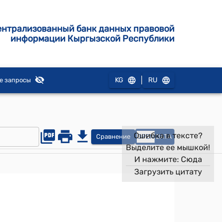
ентрализованный банк данных правовой
информации Кыргызской Республики
|
KG
RU
е запросы
Ошибка в тексте?
Сравнение
OPEN
DATA
Выделите ее мышкой!
И нажмите:
Сюда
Загрузить цитату