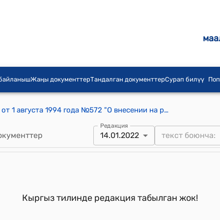
маа
 байланыш
Жаңы документтер
Тандалган документтер
Сурап билүү
Поп
Постановление Правительства КР от 1 августа 1994 года №572 "О внесении на рассмотрение Жогорку Кенеша Кыргызской Республики законопроекта об изменениях и дополнениях в Закон Кыргызской Республики "Об индивидуальном жилищном строительстве в Кыргызской Республике"
Редакция
окументтер
14.01.2022
Кыргыз тилинде редакция табылган жок!