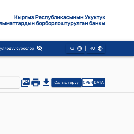
Кыргыз Республикасынын Укуктук
лыматтардын борборлоштурулган банкы
|
KG
RU
улярдуу суроолор
Салыштыруу
OPEN
DATA