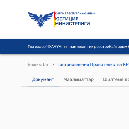
КЫРГЫЗ РЕСПУБЛИКАСЫНЫН
ЮСТИЦИЯ
МИНИСТРЛИГИ
Тез издөө ЧУА
ЧУАнын мамлекеттик реестри
Кайтарым
›
Башкы бет
Документ
Маалыматтар
Шилтеме д