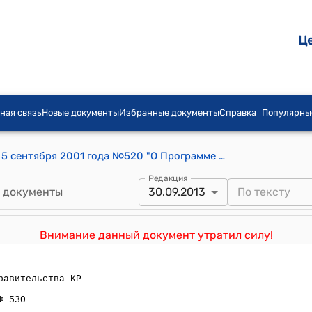
Ц
ная связь
Новые документы
Избранные документы
Справка
Популярны
Постановление Правительства КР от 5 сентября 2001 года №520 "О Программе совершенствования системы статистической отчетности и укрепления материально-технической базы органов государственной статистики"
Редакция
 документы
30.09.2013
Внимание данный документ утратил силу!