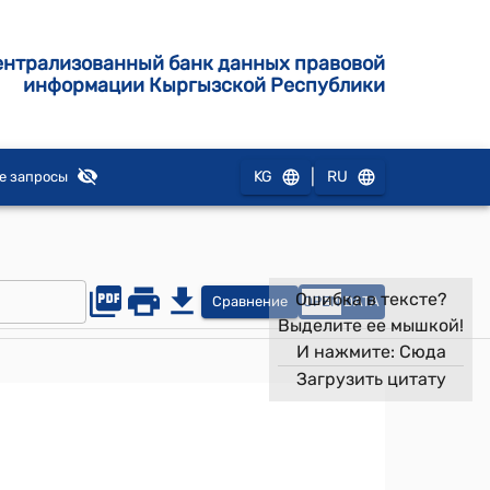
ентрализованный банк данных правовой
информации Кыргызской Республики
|
KG
RU
е запросы
Ошибка в тексте?
Сравнение
OPEN
DATA
Выделите ее мышкой!
И нажмите:
Сюда
Загрузить цитату