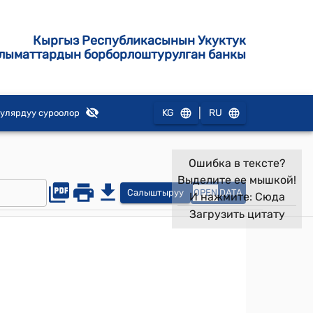
Кыргыз Республикасынын Укуктук
лыматтардын борборлоштурулган банкы
|
KG
RU
улярдуу суроолор
Ошибка в тексте?
Выделите ее мышкой!
Салыштыруу
OPEN
DATA
И нажмите:
Сюда
Загрузить цитату