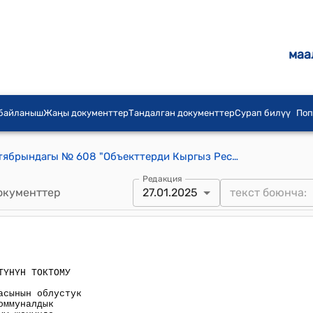
маа
 байланыш
Жаңы документтер
Тандалган документтер
Сурап билүү
Поп
КР Өкмөтүнун 2001-жылдын 8-октябрындагы № 608 "Объекттерди Кыргыз Республикасынын облустук маанидеги шаарларынын муниципалдык менчиктерине өткөрүп берүү жөнүндө " токтому
Редакция
окументтер
27.01.2025