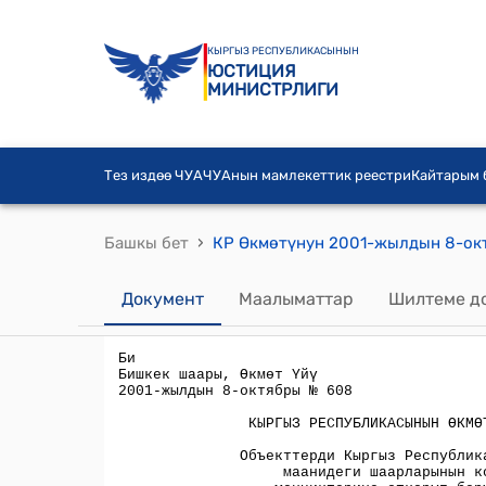
КЫРГЫЗ РЕСПУБЛИКАСЫНЫН
ЮСТИЦИЯ
МИНИСТРЛИГИ
Тез издөө ЧУА
ЧУАнын мамлекеттик реестри
Кайтарым
›
Башкы бет
Документ
Маалыматтар
Шилтеме д