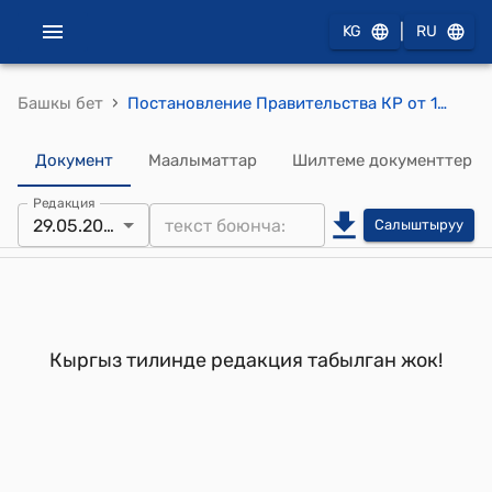
|
KG
RU
›
Башкы бет
Постановление Правительства КР от 10 октября 2001 года № 625 "Об утверждении положений, регламентирующих деятельность органов территориального общественного самоуправления в Кыргызской Республике"
Документ
Маалыматтар
Шилтеме документтер
Редакция
29.05.2024
Салыштыруу
Кыргыз тилинде редакция табылган жок!