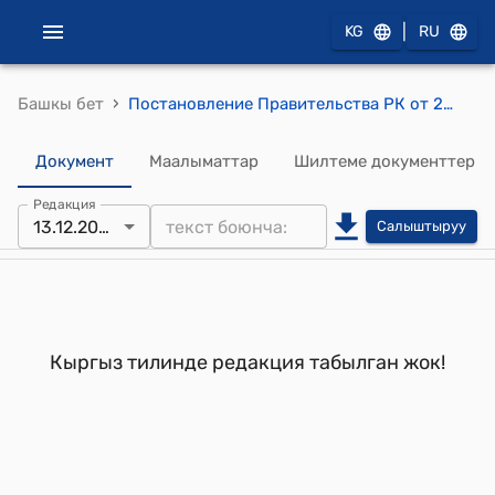
|
KG
RU
›
Башкы бет
Постановление Правительства РК от 20 марта 1992 года №91 "Вопросы лечебно-оздоровительного объединения при Министерстве здравоохранения Республики Кыргызстан"
Документ
Маалыматтар
Шилтеме документтер
Редакция
13.12.2023
Салыштыруу
Кыргыз тилинде редакция табылган жок!