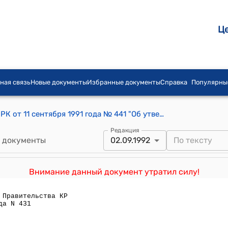
Ц
ная связь
Новые документы
Избранные документы
Справка
Популярны
Постановление Кабинета Министров РК от 11 сентября 1991 года № 441 "Об утверждении положения об управлении актов гражданского состояния Министерства юстиции Республики Кыргызстан"
Редакция
 документы
02.09.1992
Внимание данный документ утратил силу!