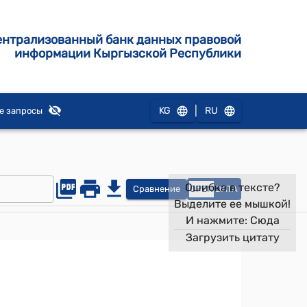
ентрализованный банк данных правовой
информации Кыргызской Республики
|
KG
RU
е запросы
Ошибка в тексте?
Сравнение
OPEN
DATA
Выделите ее мышкой!
И нажмите:
Сюда
Загрузить цитату