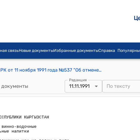
Ц
ная связь
Новые документы
Избранные документы
Справка
Популярны
Постановление Кабинета Министров РК от 11 ноября 1991 года №537 "Об отмене налога с продаж на винно-водочные изделия, пиво и безалкогольные напитки"
Редакция
 документы
11.11.1991