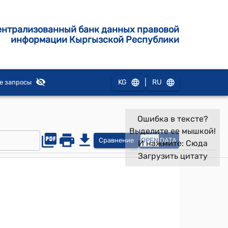
ентрализованный банк данных правовой
информации Кыргызской Республики
|
KG
RU
е запросы
Ошибка в тексте?
Выделите ее мышкой!
Сравнение
OPEN
DATA
И нажмите:
Сюда
Загрузить цитату