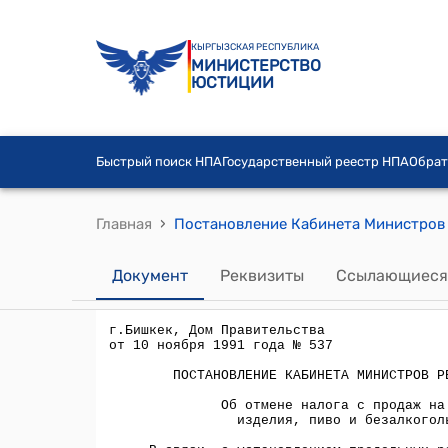
КЫРГЫЗСКАЯ РЕСПУБЛИКА
МИНИСТЕРСТВО
ЮСТИЦИИ
Быстрый поиск НПА
Государственный реестр НПА
Обрат
›
Главная
Документ
Реквизиты
Ссылающиеся