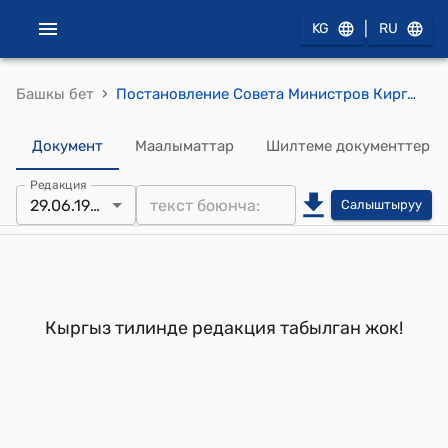
|
KG
RU
›
Башкы бет
Постановление Совета Министров Кирг . ССР от 29 июня 1990 года N 208 "Об отводе земель для государственных и общественных надобностей"
Документ
Маалыматтар
Шилтеме документтер
Редакция
29.06.1990
Салыштыруу
Кыргыз тилинде редакция табылган жок!