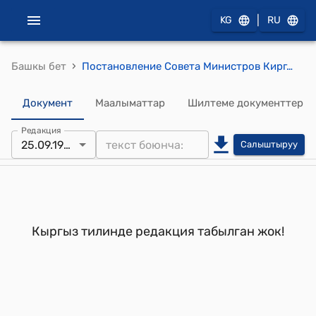
|
KG
RU
›
Башкы бет
Постановление Совета Министров Кирг.ССР от 25 сентября 1990 года №279 "О создании Киргизского фонда безопасности дорожного движения"
Документ
Маалыматтар
Шилтеме документтер
Редакция
25.09.1990
Салыштыруу
Кыргыз тилинде редакция табылган жок!