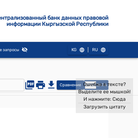
ентрализованный банк данных правовой
информации Кыргызской Республики
|
KG
RU
е запросы
Ошибка в тексте?
Сравнение
OPEN
DATA
Выделите ее мышкой!
И нажмите:
Сюда
Загрузить цитату