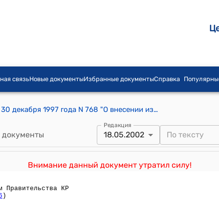
Ц
ная связь
Новые документы
Избранные документы
Справка
Популярны
Постановление Правительства КР от 30 декабря 1997 года N 768 "О внесении изменений в постановление Правительства Кыргызской Республики от 10 октября 1996 года N 470 "О преобразовании Ошского педагогического колледжа в Ошский высший колледж"
Редакция
 документы
18.05.2002
Внимание данный документ утратил силу!