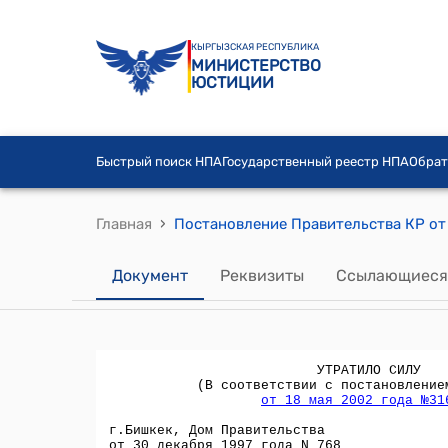
КЫРГЫЗСКАЯ РЕСПУБЛИКА
МИНИСТЕРСТВО
ЮСТИЦИИ
Быстрый поиск НПА
Государственный реестр НПА
Обрат
›
Главная
Документ
Реквизиты
Ссылающиеся