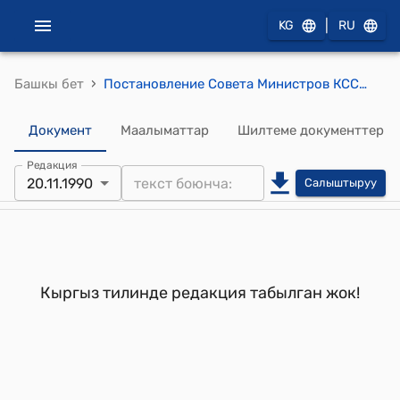
|
KG
RU
›
Башкы бет
Постановление Совета Министров КССР от 20 ноября 1990 года N 334 "Об изменении и признании утратившими силу некоторых постановлений Совета Министров Киргизской ССР по вопросам капитального строительства"
Документ
Маалыматтар
Шилтеме документтер
Редакция
20.11.1990
Салыштыруу
Кыргыз тилинде редакция табылган жок!