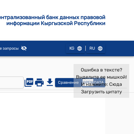
ентрализованный банк данных правовой
информации Кыргызской Республики
|
KG
RU
е запросы
Ошибка в тексте?
Выделите ее мышкой!
Сравнение
OPEN
DATA
И нажмите:
Сюда
Загрузить цитату