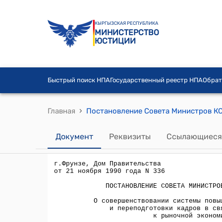
КЫРГЫЗСКАЯ РЕСПУБЛИКА
МИНИСТЕРСТВО
ЮСТИЦИИ
Быстрый поиск НПА
Государственный реестр НПА
Обрат
›
Главная
Документ
Реквизиты
Ссылающиеся