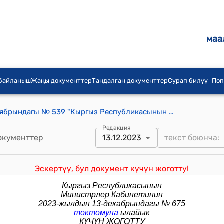
маа
 байланыш
Жаңы документтер
Тандалган документтер
Сурап билүү
Поп
КР Өкмөтүнүн 2020-жылдын 6-ноябрындагы № 539 "Кыргыз Республикасынын Өкмөтүнүн 2018-жылдын 5-январындагы № 5 "Кыргыз Республикасынын өзгөчө статусу бар айрым чек ара аймактарынын коопсуздугун камсыздоо жана социалдык-экономикалык жактан өнүктүрүү боюнча мамлекеттик программанын экинчи этабын ишке ашыруу боюнча чаралар жөнүндө" токтомуна өзгөртүүлөрдү киргизүү тууралуу" токтому
Редакция
окументтер
13.12.2023
Эскертүү, бул документ күчүн жоготту!