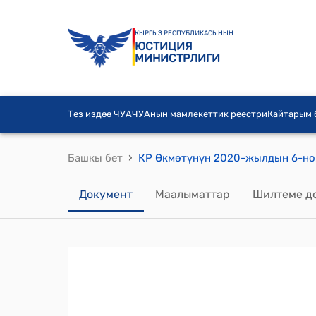
КЫРГЫЗ РЕСПУБЛИКАСЫНЫН
ЮСТИЦИЯ
МИНИСТРЛИГИ
Тез издөө ЧУА
ЧУАнын мамлекеттик реестри
Кайтарым
›
Башкы бет
Документ
Маалыматтар
Шилтеме д