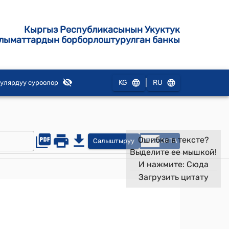
Кыргыз Республикасынын Укуктук
лыматтардын борборлоштурулган банкы
|
KG
RU
улярдуу суроолор
Ошибка в тексте?
Салыштыруу
OPEN
DATA
Выделите ее мышкой!
И нажмите:
Сюда
Загрузить цитату