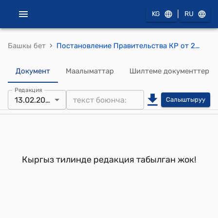
|
KG
RU
›
Башкы бет
Постановление Правительства КР от 22 сентября 2001 года №576 "О проекте Программы приватизации государственной собственности в Кыргызской Республике на 2001-2003 годы"
Документ
Маалыматтар
Шилтеме документтер
Редакция
13.02.2006
Салыштыруу
Кыргыз тилинде редакция табылган жок!