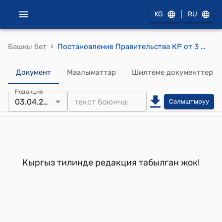
|
KG
RU
›
Башкы бет
Постановление Правительства КР от 3 мая 2002 года №270 "О проекте Закона Кыргызской Республики «О ратификации Соглашения между Кыргызской Республикой, Республикой Таджикистан и Китайской Народной Республикой о точке стыка государственных границ трех государств»"
Документ
Маалыматтар
Шилтеме документтер
Редакция
03.04.2002
Салыштыруу
Кыргыз тилинде редакция табылган жок!