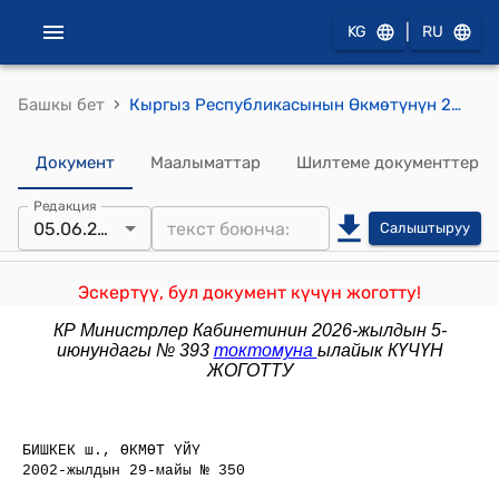
|
KG
RU
›
Башкы бет
Кыргыз Республикасынын Өкмөтүнүн 2002-жылдын 29-майындагы № 350 "Кыргыз Республикасынын персонификациялаштырылган документтеринин Мамлекеттик реестри жөнүндө Жобону жана Кыргыз Республикасында колдонуудагы мамлекеттик маанидеги документтердин жана атайын мамлекеттик бланктардын тизмесин бекитүү тууралуу" токтому
Документ
Маалыматтар
Шилтеме документтер
Редакция
05.06.2026
Салыштыруу
Эскертүү, бул документ күчүн жоготту!