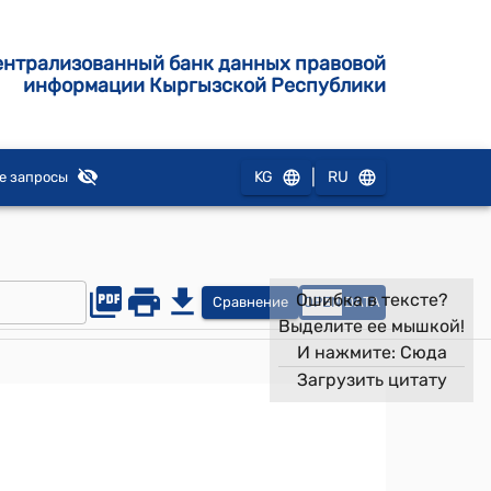
ентрализованный банк данных правовой
информации Кыргызской Республики
|
KG
RU
е запросы
Ошибка в тексте?
Сравнение
OPEN
DATA
Выделите ее мышкой!
И нажмите:
Сюда
Загрузить цитату