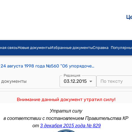
Ц
ная связь
Новые документы
Избранные документы
Справка
Популярны
Постановление Правительства КР от 24 августа 1998 года №560 "Об упорядочении ношения военной, специальной и ведомственной формы одежды"
Редакция
 документы
03.12.2015
Внимание данный документ утратил силу!