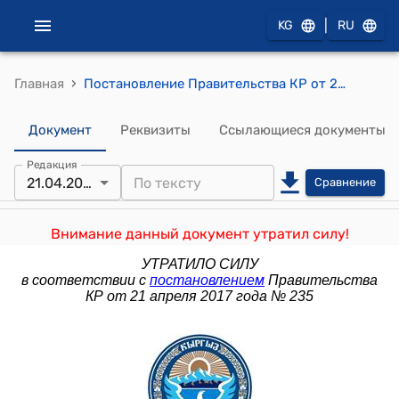
|
KG
RU
›
Главная
Постановление Правительства КР от 22 апреля 2003 года № 237 "О повышении должностных окладов гражданского персонала Министерства внутренних дел Кыргызской Республики, Главного управления исполнения наказаний и Департамента по охране исправительных учреждений и конвоированию осужденных и лиц, заключенных под стражу, Министерства юстиции Кыргызской Республики".
Документ
Реквизиты
Ссылающиеся документы
Редакция
21.04.2017
Сравнение
Внимание данный документ утратил силу!