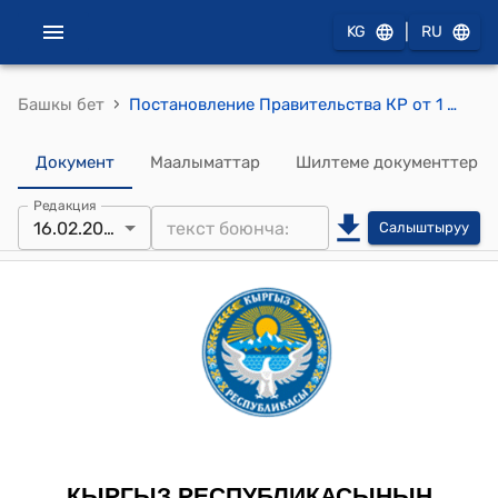
|
KG
RU
›
Башкы бет
Постановление Правительства КР от 1 июня 2001 года №261 " О реализации Указа Президента Кыргызской Республики "О Таласском областном государственном комплексе "Манас Ордо"
Документ
Маалыматтар
Шилтеме документтер
Редакция
16.02.2024
Салыштыруу