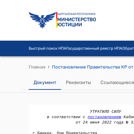
КЫРГЫЗСКАЯ РЕСПУБЛИКА
МИНИСТЕРСТВО
ЮСТИЦИИ
Быстрый поиск НПА
Государственный реестр НПА
Обрат
›
Главная
Документ
Реквизиты
Ссылающиеся