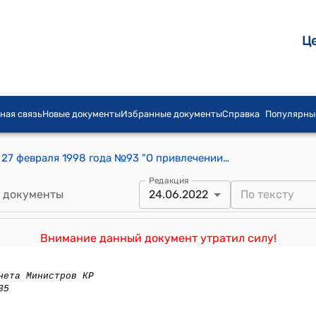
Ц
ная связь
Новые документы
Избранные документы
Справка
Популярны
Постановление Правительства КР от 27 февраля 1998 года №93 "О привлечении в республику нельготных иностранных заемных средств, формирующих внешний долг Кыргызской Республики"
Редакция
 документы
24.06.2022
Внимание данный документ утратил силу!