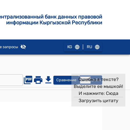
ентрализованный банк данных правовой
информации Кыргызской Республики
|
KG
RU
е запросы
Ошибка в тексте?
Сравнение
OPEN
DATA
Выделите ее мышкой!
И нажмите:
Сюда
Загрузить цитату