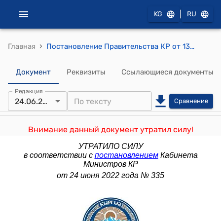
|
KG
RU
›
Главная
Постановление Правительства КР от 13 января 2004 года № 11 "О состоянии и мерах, принимаемых министерствами ведомствами, местными государственными администрациями и органами местного самоуправления, Пограничными войсками Службы национальной безопасности Кыргызской Республики по охране, защите, обустройству и формированию инфраструктуры государственной границы Кыргызской Республики"
Документ
Реквизиты
Ссылающиеся документы
Редакция
24.06.2022
Сравнение
Внимание данный документ утратил силу!