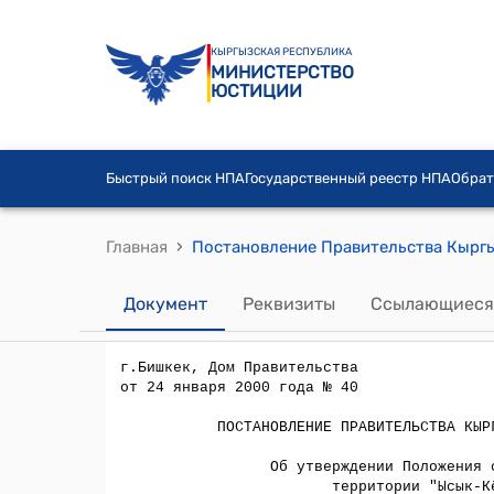
КЫРГЫЗСКАЯ РЕСПУБЛИКА
МИНИСТЕРСТВО
ЮСТИЦИИ
Быстрый поиск НПА
Государственный реестр НПА
Обрат
›
Главная
Документ
Реквизиты
Ссылающиеся