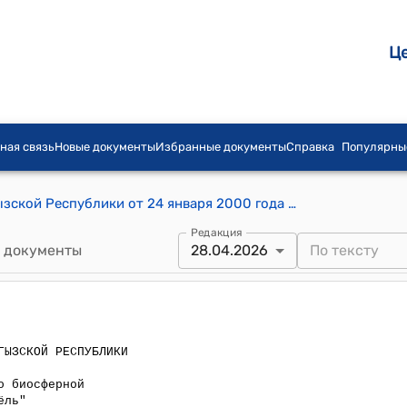
Ц
ная связь
Новые документы
Избранные документы
Справка
Популярны
Постановление Правительства Кыргызской Республики от 24 января 2000 года №40 "Об утверждении Положения о биосферной территории "Ысык-Кёль"
Редакция
 документы
28.04.2026