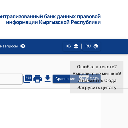
ентрализованный банк данных правовой
информации Кыргызской Республики
|
KG
RU
е запросы
Ошибка в тексте?
Выделите ее мышкой!
Сравнение
OPEN
DATA
И нажмите:
Сюда
Загрузить цитату