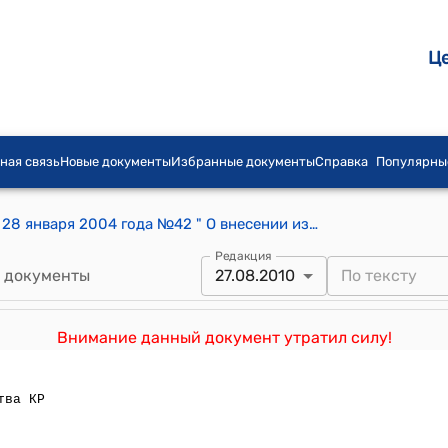
Ц
ная связь
Новые документы
Избранные документы
Справка
Популярны
Постановление Правительства КР от 28 января 2004 года №42 " О внесении изменений в постановление Правительства Кыргызской Республики от 27 мая 1996 года № 243 «О проведении аукциона по продаже государственного пакета акций без установления цены»"
Редакция
 документы
27.08.2010
Внимание данный документ утратил силу!