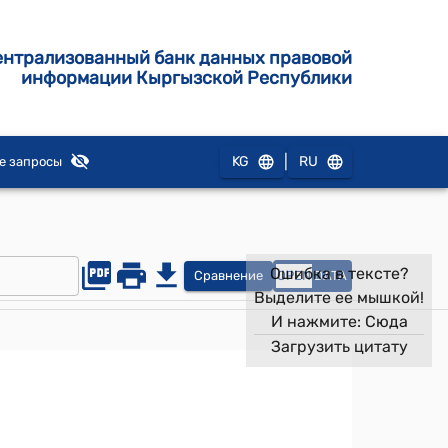
ентрализованный банк данных правовой
информации Кыргызской Республики
|
KG
RU
е запросы
Ошибка в тексте?
Сравнение
OPEN
DATA
Выделите ее мышкой!
И нажмите:
Сюда
Загрузить цитату