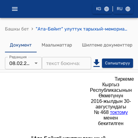
|
KG
RU
›
Башкы бет
"Ата-Бейит" улуттук тарыхый-мемориалдык комплексинин УСТАВЫ
Документ
Маалыматтар
Шилтеме документтер
Редакция
08.02.2018
Салыштыруу