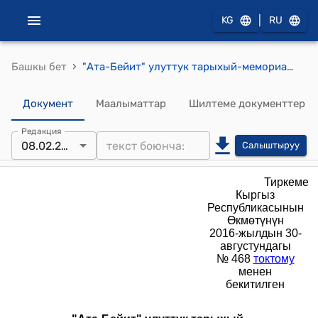
|
KG
RU
›
Башкы бет
"Ата-Бейит" улуттук тарыхый-мемориалдык комплексинин УСТАВЫ
Документ
Маалыматтар
Шилтеме документтер
Редакция
08.02.2018
Салыштыруу