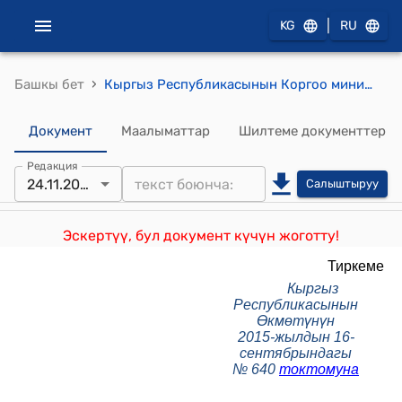
|
KG
RU
›
Башкы бет
Кыргыз Республикасынын Коргоо министрлигине караштуу "Семетей" мейманканасы" мамлекеттик ишканасынын уставы (Кыргыз Республикасынын Өкмөтүнүн 2015-жылдын 16-сентябрындагы № 640 токтому менен бекитилген)
Документ
Маалыматтар
Шилтеме документтер
Редакция
24.11.2023
Салыштыруу
Эскертүү, бул документ күчүн жоготту!