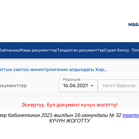
маа
 байланыш
Жаңы документтер
Тандалган документтер
Сурап билүү
Поп
"Кыргыз Республикасынын Саламаттык сактоо министрлигинин алдындагы Хирургиялык реконструктивдөө-калыбына келтирүү илимий борборунун" УСТАВЫ (Кыргыз Республикасынын Өкмөтүнүн 2017-жылдын 19-апрелиндеги № 226 токтому менен бекитилген)
Редакция
окументтер
16.06.2021
Эскертүү, бул документ күчүн жоготту!