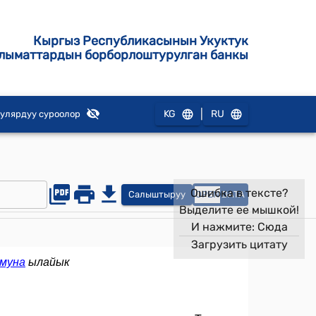
Кыргыз Республикасынын Укуктук
лыматтардын борборлоштурулган банкы
|
KG
RU
улярдуу суроолор
Ошибка в тексте?
Салыштыруу
OPEN
DATA
Выделите ее мышкой!
И нажмите:
Сюда
Загрузить цитату