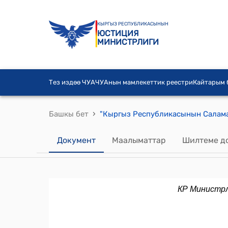
КЫРГЫЗ РЕСПУБЛИКАСЫНЫН
ЮСТИЦИЯ
МИНИСТРЛИГИ
Тез издөө ЧУА
ЧУАнын мамлекеттик реестри
Кайтарым
›
Башкы бет
Документ
Маалыматтар
Шилтеме д