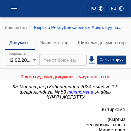
|
KG
RU
›
Башкы бет
Кыргыз Республикасынын Айыл, суу чарба жана аймактарды өнүктүрүү министрлигине караштуу Жер ресурстары боюнча мамлекеттик агенттиктин алдындагы "Кыргызмамжердолбоорлоо" жерге жайгаштыруу мамлекеттик долбоорлоо институту" мамлекеттик ишканасынын УСТАВЫ (Кыргыз Республикасынын Министрлер Кабинетинин 2021-жылдын 6-августундагы N 116 токтому менен бекитилген)
Документ
Маалыматтар
Шилтеме документтер
Редакция
12.02.2024
Салыштыруу
Эскертүү, бул документ күчүн жоготту!