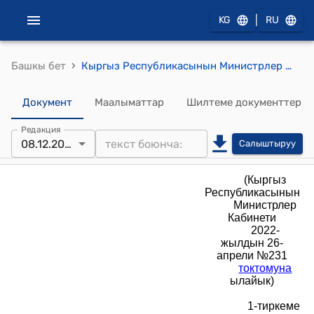
|
KG
RU
›
Башкы бет
Кыргыз Республикасынын Министрлер Кабинетинин 2022-жылдын 26-апрелиндеги № 213 "Кыргыз Республикасынын Жаратылыш ресурстары, экология жана техникалык көзөмөл министрлигине караштуу "Кыргызгеология" мамлекеттик ишканасынын" Уставы тиркеме
Документ
Маалыматтар
Шилтеме документтер
Редакция
08.12.2025
Салыштыруу