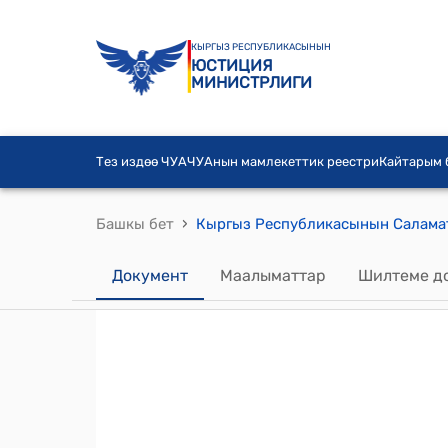
КЫРГЫЗ РЕСПУБЛИКАСЫНЫН
ЮСТИЦИЯ
МИНИСТРЛИГИ
Тез издөө ЧУА
ЧУАнын мамлекеттик реестри
Кайтарым
›
Башкы бет
Документ
Маалыматтар
Шилтеме д