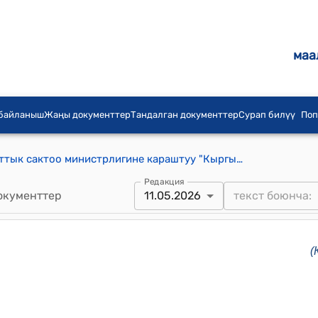
маа
 байланыш
Жаңы документтер
Тандалган документтер
Сурап билүү
Поп
Кыргыз Республикасынын Саламаттык сактоо министрлигине караштуу "Кыргызфармация" мамлекеттик ишканасынын уставы (Кыргыз Республикасынын Министрлер Кабинетинин 2023-жылдын 30-мартындагы № 176 токтомуна)
Редакция
окументтер
11.05.2026