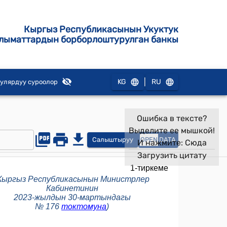
Кыргыз Республикасынын Укуктук
лыматтардын борборлоштурулган банкы
|
KG
RU
улярдуу суроолор
Ошибка в тексте?
Выделите ее мышкой!
Салыштыруу
OPEN
DATA
И нажмите:
Сюда
Загрузить цитату