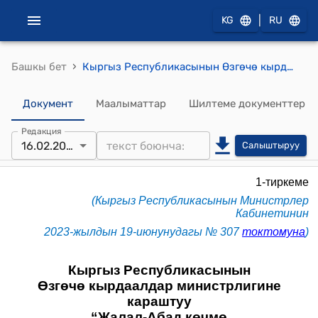
|
KG
RU
›
Башкы бет
Кыргыз Республикасынын Өзгөчө кырдаалдар министрлигине караштуу “Жалал-Абад көчмө механизациялаштырылган отряды” мамлекеттик ишканасынын Уставы (Кыргыз Республикасынын Министрлер Кабинетинин 2023-жылдын 19-июнунудагы № 307 токтомна)
Документ
Маалыматтар
Шилтеме документтер
Редакция
16.02.2026
Салыштыруу