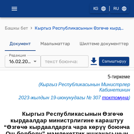
|
KG
RU
›
Башкы бет
Кыргыз Республикасынын Өзгөчө кырдаалдар министрлигине караштуу “Өзгөчө кырдаалдарга чара көрүү боюнча Ош борбору” мамлекеттик ишканасынын Уставы (Кыргыз Республикасынын Министрлер Кабинетинин 2023-жылдын 19-июнунудагы № 307 токтомуна)
Документ
Маалыматтар
Шилтеме документтер
Редакция
16.02.2026
Салыштыруу