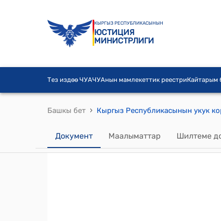
КЫРГЫЗ РЕСПУБЛИКАСЫНЫН
ЮСТИЦИЯ
МИНИСТРЛИГИ
Тез издөө ЧУА
ЧУАнын мамлекеттик реестри
Кайтарым
›
Башкы бет
Документ
Маалыматтар
Шилтеме д