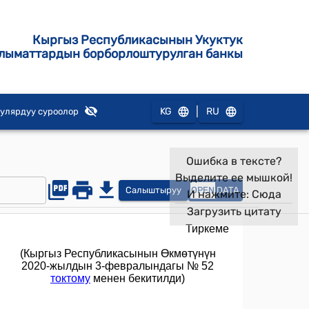
Кыргыз Республикасынын Укуктук
лыматтардын борборлоштурулган банкы
|
KG
RU
улярдуу суроолор
Ошибка в тексте?
Выделите ее мышкой!
Салыштыруу
OPEN
DATA
И нажмите:
Сюда
Загрузить цитату