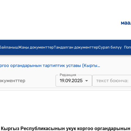
маа
 байланыш
Жаңы документтер
Тандалган документтер
Сурап билүү
Поп
Кыргыз Республикасынын укук коргоо органдарынын тартиптик уставы (Кыргыз Республикасынын Өкмөтүнүн 2020-жылдын 3-февралындагы № 52 токтомуна)
Редакция
окументтер
19.09.2025