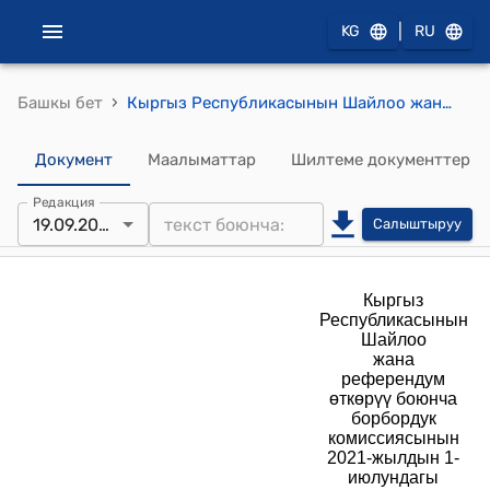
|
KG
RU
›
Башкы бет
Кыргыз Республикасынын Шайлоо жана референдум өткөрүү боюнча борбордук комиссиясынын Жарандык билим берүү жана шайлоо технологиялары борборунун УСТАВЫ (Кыргыз Республикасынын Шайлоо жана референдум өткөрүү боюнча борбордук комиссиясынын 2021-жылдын 1-июлундагы № 592 токтому менен бекитилген)
Документ
Маалыматтар
Шилтеме документтер
Редакция
19.09.2025
Салыштыруу