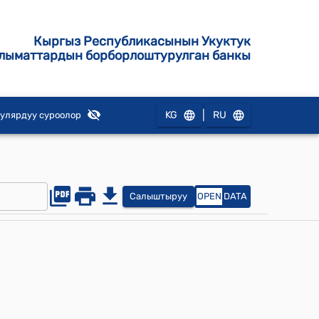
Кыргыз Республикасынын Укуктук
лыматтардын борборлоштурулган банкы
|
KG
RU
улярдуу суроолор
Салыштыруу
OPEN
DATA