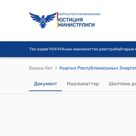
КЫРГЫЗ РЕСПУБЛИКАСЫНЫН
ЮСТИЦИЯ
МИНИСТРЛИГИ
Тез издөө ЧУА
ЧУАнын мамлекеттик реестри
Кайтарым
›
Башкы бет
Документ
Маалыматтар
Шилтеме д