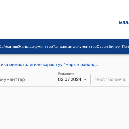
маа
 байланыш
Жаңы документтер
Тандалган документтер
Сурап билүү
Поп
Кыргыз Республикасынын Энергетика министрлигине караштуу “Нарын райондор аралык жылуулук менен жабдуу өндүрүштүк бирикмеси” мамлекеттик ишканасынын уставы (Кыргыз Республикасынын Министрлер Кабинетинин 2024-жылдын 2-июлундагы № 345 токтому менен бекитилди)
Редакция
окументтер
02.07.2024